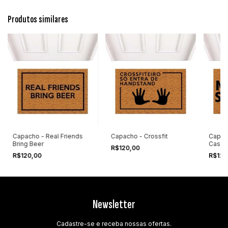
Produtos similares
Capacho - Real Friends
Capacho - Crossfit
Capach
Bring Beer
Casa
R$120,00
R$120,00
R$120
Newsletter
Cadastre-se e receba nossas ofertas.