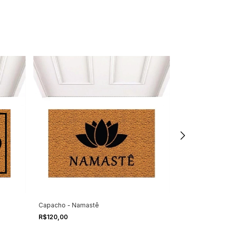
Capacho - Namastê
Capacho - Real 
R$120,00
R$120,00