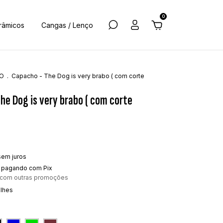
0
râmicos
Cangas / Lenço
O
.
Capacho - The Dog is very brabo ( com corte
he Dog is very brabo ( com corte
sem juros
pagando com Pix
 com outras promoções
alhes