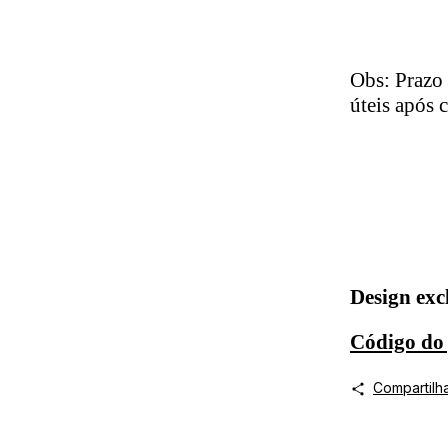
Obs: Prazo 
úteis após 
Design exc
Código do
Compartilh