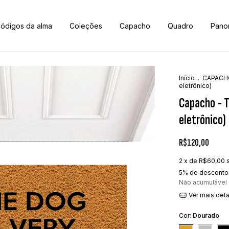
ódigos da alma
Coleções
Capacho
Quadro
Pano
Início
.
CAPACH
eletrônico)
Capacho - T
eletrônico)
R$120,00
2
x de
R$60,00
5% de desconto
Não acumulável
Ver mais det
Cor:
Dourado