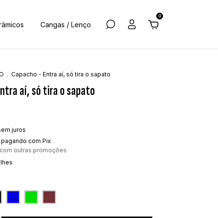
0
râmicos
Cangas / Lenço
O
.
Capacho - Entra aí, só tira o sapato
tra aí, só tira o sapato
sem juros
pagando com Pix
 com outras promoções
alhes