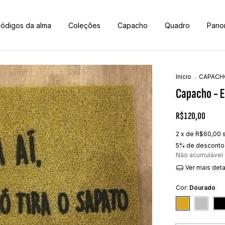
ódigos da alma
Coleções
Capacho
Quadro
Pano
Início
.
CAPACH
Capacho - En
R$120,00
2
x de
R$60,00
5% de desconto
Não acumulável
Ver mais det
Cor:
Dourado