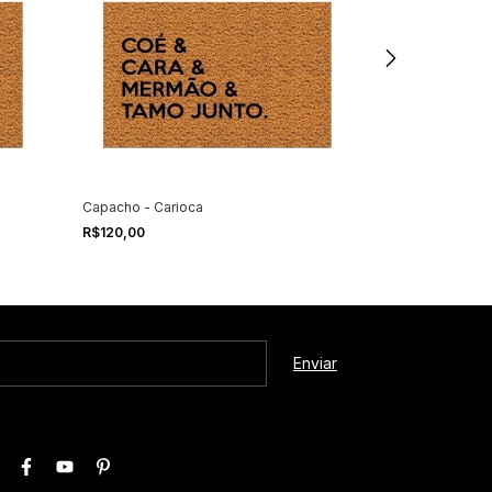
Capacho - Carioca
Capacho - Real 
R$120,00
R$120,00