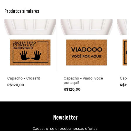
Produtos similares
Capacho - Crossfit
Capacho - Viado, você
Capac
por aqui?
R$120,00
R$120
R$120,00
Newsletter
Cadastre-se e receba nossas ofertas.