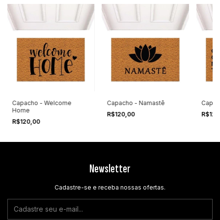
Capacho - Welcome
Capacho - Namastê
Capac
Home
R$120,00
R$120
R$120,00
Newsletter
Cadastre-se e receba nossas ofertas.