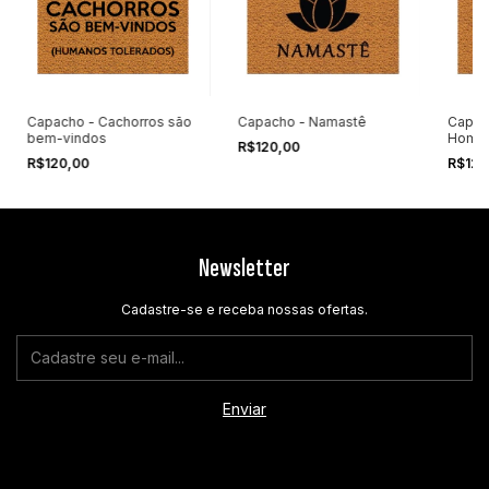
Capacho - Cachorros são
Capacho - Namastê
Capac
bem-vindos
Home
R$120,00
R$120,00
R$120
Newsletter
Cadastre-se e receba nossas ofertas.