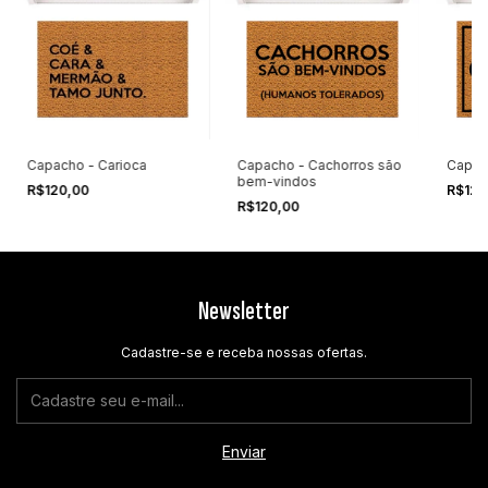
Capacho - Carioca
Capacho - Cachorros são
Capac
bem-vindos
R$120,00
R$120
R$120,00
Newsletter
Cadastre-se e receba nossas ofertas.