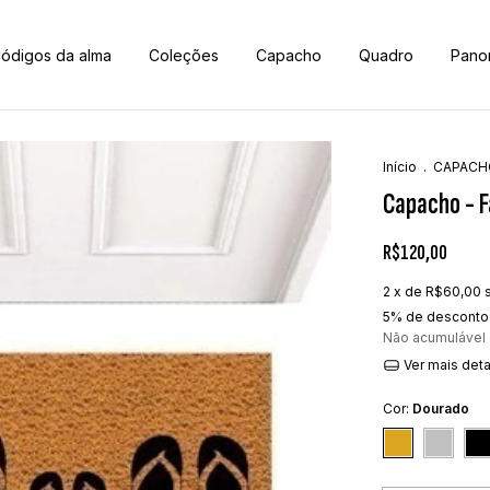
ódigos da alma
Coleções
Capacho
Quadro
Pano
Início
.
CAPACH
Capacho - Fa
R$120,00
2
x de
R$60,00
5% de desconto
Não acumulável
Ver mais det
Cor:
Dourado