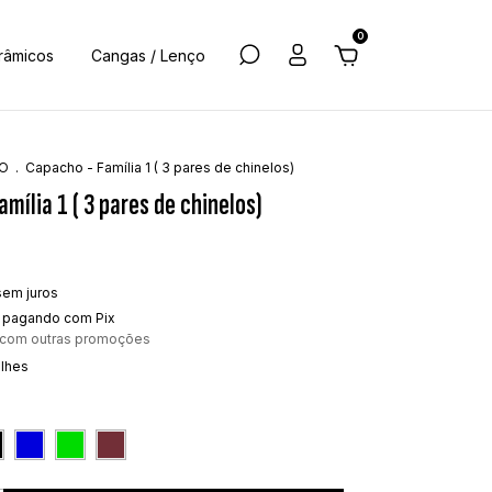
0
râmicos
Cangas / Lenço
O
.
Capacho - Família 1 ( 3 pares de chinelos)
mília 1 ( 3 pares de chinelos)
sem juros
pagando com Pix
 com outras promoções
alhes