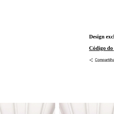
Design exc
Código do
Compartilh