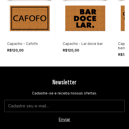
Capacho - Cafofo
Capacho - Lar doce bar
Capac
bem-v
R$120,00
R$120,00
R$120
Newsletter
Cadastre-se e receba nossas ofertas.