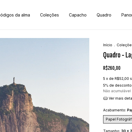
ódigos da alma
Coleções
Capacho
Quadro
Pano
Início
.
Coleçõe
Quadro - La
R$260,00
5
x de
R$52,00
s
5% de desconto
Não acumulável
Ver mais det
Acabamento:
Pa
Papel Fotográf
Tamanho:
30 x 2