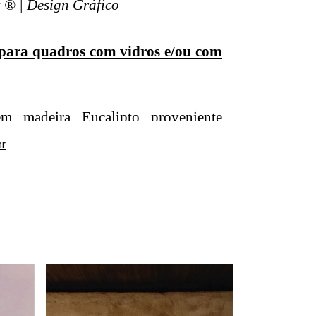
 ® | Design Gráfico
para quadros com vidros e/ou com
m madeira Eucalipto proveniente
florestamento, nas cores madeira,
ar
preta, com 2 cm de frente e 2 cm de
a os tamanhos A3 e A4.
m madeira Eucalipto proveniente
florestamento, nas cores madeira,
reta, com 1,4 cm de frente e 3 cm de
a os tamanhos A1 e A2.
tur: