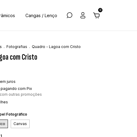
0
râmicos
Cangas / Lenço
s
.
Fotografias
.
Quadro - Lagoa com Cristo
goa com Cristo
em juros
pagando com Pix
 com outras promoções
alhes
pel Fotográfico
ico
Canvas
1