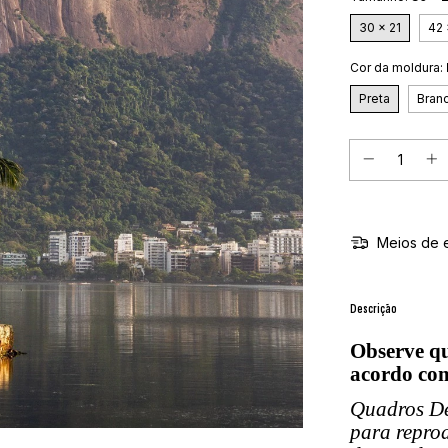
30 x 21
42 
Cor da moldura:
Preta
Bran
Meios de 
Descrição
Observe qu
acordo com
Quadros De
para repro