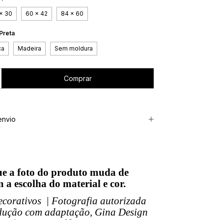
x 30
60 x 42
84 x 60
Preta
ca
Madeira
Sem moldura
envio
e a foto do produto muda de
 a escolha do material e cor.
corativos | Fotografia autorizada
dução com adaptação, Gina Design