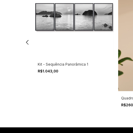
Kit - Sequência Panorâmica 1
R$1.043,00
istas 1
Quadro
R$260