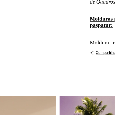
de Quadros
Molduras 
paspatur:
Moldura e
100% de re
Compartilh
branca ou 
lateral par
Moldura e
100% de re
branca ou p
lateral par
Com Paspa