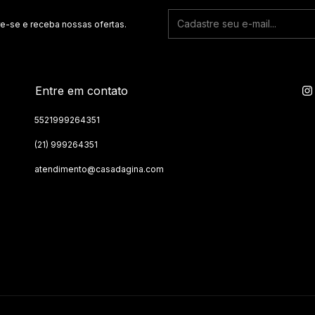
vidro acrí
e-se e receba nossas ofertas.
arranhar 
bom, etern
Pendurado
Entre em contato
Trabalhamo
tamanho do
5521999264351
Arame par
(21) 999264351
serrilhado
com fita d
atendimento@casadagina.com
observaçã
Tela:
Impressão
altíssima q
Tela ecológ