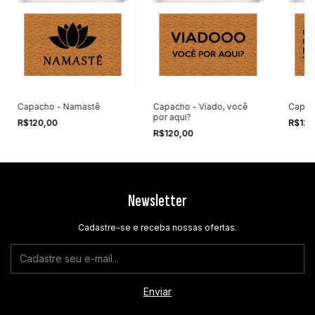
Capacho - Namastê
Capacho - Viado, você
Capac
por aqui?
R$120,00
R$120
R$120,00
Newsletter
Cadastre-se e receba nossas ofertas.