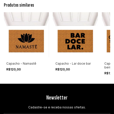
Produtos similares
Capacho - Namastê
Capacho - Lar doce bar
Capac
bem-v
R$120,00
R$120,00
R$120
Newsletter
Cadastre-se e receba nossas ofertas.