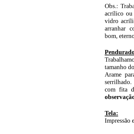
Obs.: Trab
acrílico o
vidro acrí
arranhar 
bom, etern
Pendurado
Trabalhamo
tamanho do
Arame par
serrilhado
com fita d
observaçã
Tela:
Impressão e