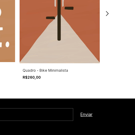
Quadro - Tipos
Quadro - Bike Minimalista
R$260,00
R$260,00