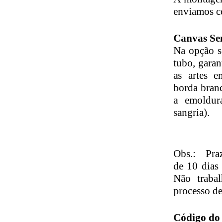
enviamos c
Canvas Se
Na opção s
tubo, gara
as artes 
borda branc
a emoldur
sangria).
Obs.: Pr
de 10 dias
Não traba
processo d
Código do