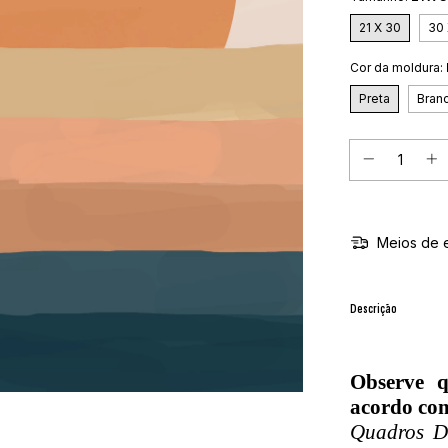
21 X 30
30 
Cor da moldura:
Preta
Bran
Meios de 
Descrição
Observe 
acordo com
Quadros De