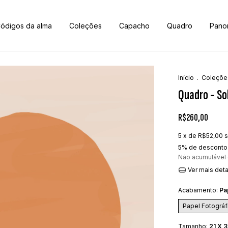
ódigos da alma
Coleções
Capacho
Quadro
Pano
Início
.
Coleçõe
Quadro - So
R$260,00
5
x de
R$52,00
s
5% de desconto
Não acumulável
Ver mais det
Acabamento:
Pa
Papel Fotográf
Tamanho:
21 X 