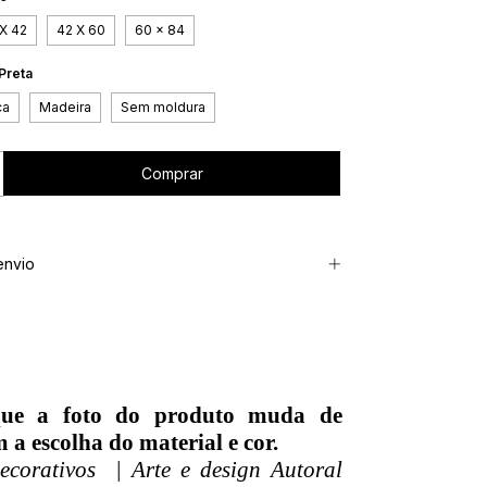
X 42
42 X 60
60 x 84
Preta
ca
Madeira
Sem moldura
envio
que a foto do produto muda de
 a escolha do material e cor.
corativos | Arte e design Autoral