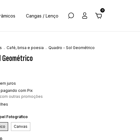
0
râmicos
Cangas / Lenço
s
.
Café, brisa e poesia
.
Quadro - Sol Geométrico
l Geométrico
em juros
pagando com Pix
 com outras promoções
alhes
pel Fotográfico
ico
Canvas
30