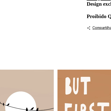
Design exc
Proibido
Compartilh