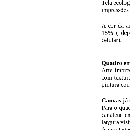
Tela ecológ
impressões 
A cor da ar
15% ( dep
celular).
Quadro em
Arte impre
com textura
pintura con
Canvas já
Para o qua
canaleta 
largura visí
A montagem