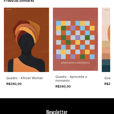
Produtos similares
Quadro - Aproveite o
Quadro - African Woman
Quadr
momento
R$260,00
R$26
R$260,00
Newsletter