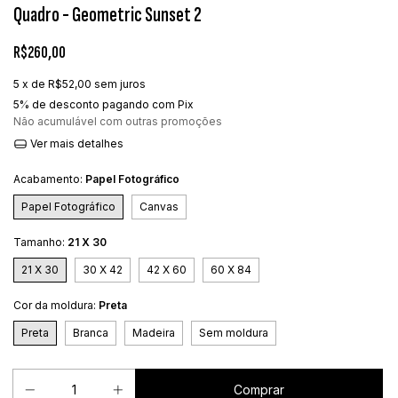
Quadro - Geometric Sunset 2
R$260,00
5
x de
R$52,00
sem juros
5% de desconto
pagando com Pix
Não acumulável com outras promoções
Ver mais detalhes
Acabamento:
Papel Fotográfico
Papel Fotográfico
Canvas
Tamanho:
21 X 30
21 X 30
30 X 42
42 X 60
60 X 84
Cor da moldura:
Preta
Preta
Branca
Madeira
Sem moldura