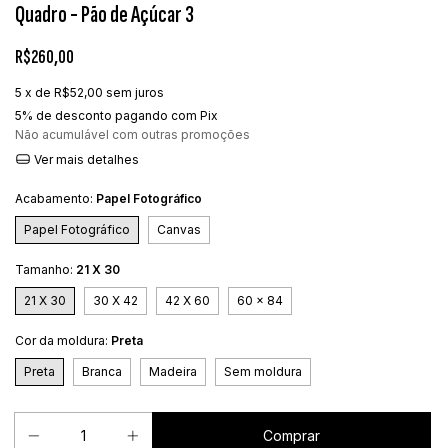
Quadro - Pão de Açúcar 3
R$260,00
5
x de
R$52,00
sem juros
5% de desconto
pagando com Pix
Não acumulável com outras promoções
Ver mais detalhes
Acabamento:
Papel Fotográfico
Papel Fotográfico
Canvas
Tamanho:
21 X 30
21 X 30
30 X 42
42 X 60
60 x 84
Cor da moldura:
Preta
Preta
Branca
Madeira
Sem moldura