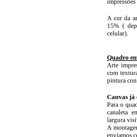
impressões 
A cor da ar
15% ( dep
celular).
Quadro em
Arte impre
com textura
pintura con
Canvas já
Para o qua
canaleta 
largura visí
A montagem
enviamos c