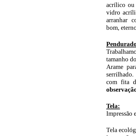
acrílico o
vidro acrí
arranhar 
bom, etern
Pendurado
Trabalhamo
tamanho do
Arame par
serrilhado
com fita d
observaçã
Tela:
Impressão e
Tela ecológ