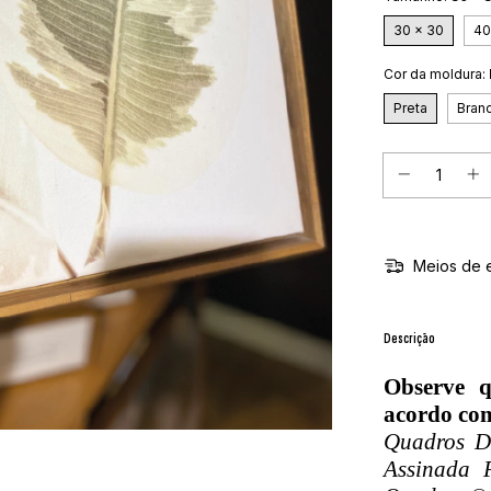
30 x 30
40
Cor da moldura:
Preta
Bran
Meios de 
Descrição
Observe 
acordo com
Quadros De
Assinada 