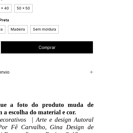
 x 40
50 x 50
Preta
ca
Madeira
Sem moldura
envio
que a foto do produto muda de
 a escolha do material e cor.
corativos | Arte e design Autoral
Por Fê Carvalho, Gina Design de