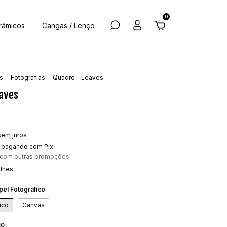
0
râmicos
Cangas / Lenço
s
.
Fotografias
.
Quadro - Leaves
eaves
sem juros
pagando com Pix
 com outras promoções
alhes
pel Fotográfico
ico
Canvas
30