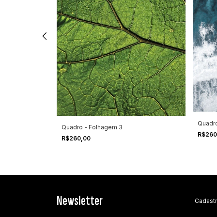
Quadro
a 2
Quadro - Folhagem 3
R$260
R$260,00
Newsletter
Cadastr