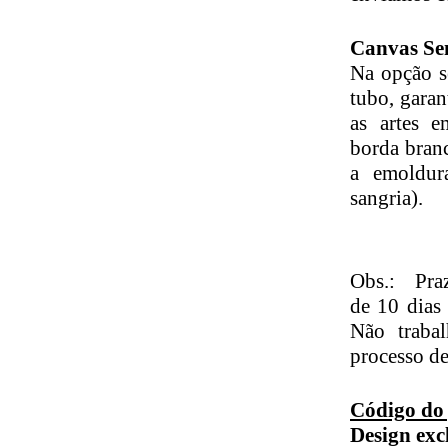
Canvas Se
Na opção s
tubo, gara
as artes 
borda branc
a emoldur
sangria).
Obs.: Pr
de 10 dias
Não traba
processo d
Código do
Design exc