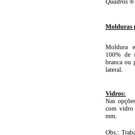
Quadros ® 
Molduras 
Moldura e
100% de re
branca ou 
lateral.
Vidros:
Nas opções
com vidro
mm.
Obs.: Trab