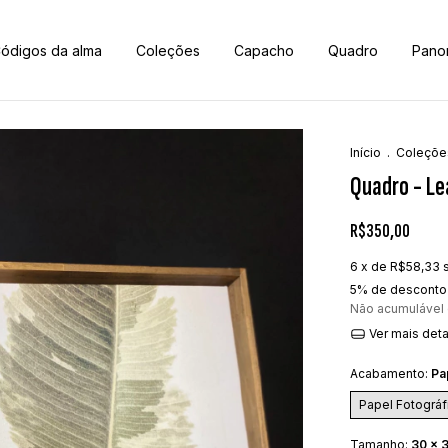
ódigos da alma
Coleções
Capacho
Quadro
Pano
Início
.
Coleçõe
Quadro - L
R$350,00
6
x de
R$58,33
5% de desconto
Não acumulável
Ver mais det
Acabamento:
Pa
Papel Fotográf
Tamanho:
30 x 