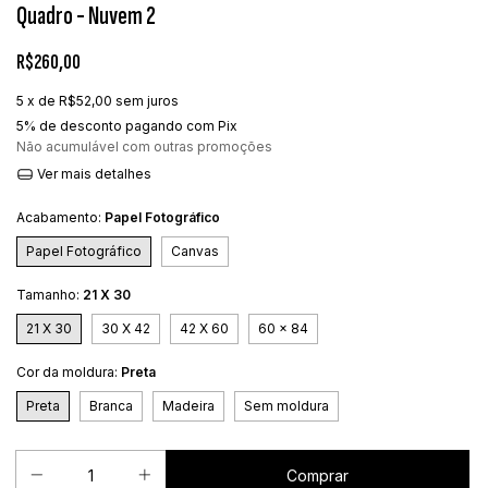
Quadro - Nuvem 2
R$260,00
5
x de
R$52,00
sem juros
5% de desconto
pagando com Pix
Não acumulável com outras promoções
Ver mais detalhes
Acabamento:
Papel Fotográfico
Papel Fotográfico
Canvas
Tamanho:
21 X 30
21 X 30
30 X 42
42 X 60
60 x 84
Cor da moldura:
Preta
Preta
Branca
Madeira
Sem moldura