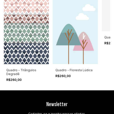
Quadro
R$26
Quadro - Floresta Lúdica
Quadro - Triângulos
Degradê
R$260,00
R$260,00
Newsletter
Cadastre-se e receba nossas ofertas.