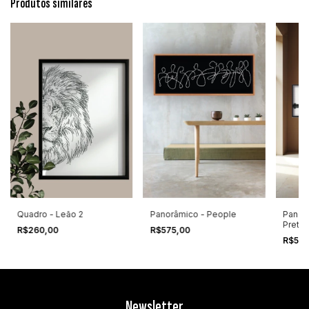
Produtos similares
Panorâmico - People
Panor
Quadro - Leão 2
Preta 
R$575,00
R$260,00
R$575
Newsletter