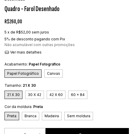
Quadro - Farol Desenhado
R$260,00
5
x de
R$52,00
sem juros
5% de desconto
pagando com Pix
Não acumulável com outras promoções
Ver mais detalhes
Acabamento:
Papel Fotográfico
Papel Fotográfico
Canvas
Tamanho:
21 X 30
21 X 30
30 X 42
42 X 60
60 x 84
Cor da moldura:
Preta
Preta
Branca
Madeira
Sem moldura