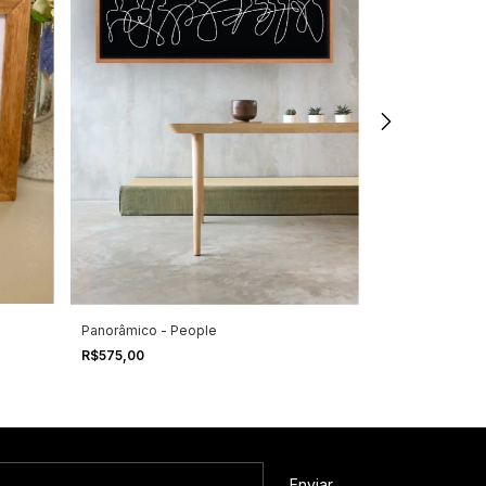
Panorâmico - People
Panorâmico - P
R$575,00
R$575,00