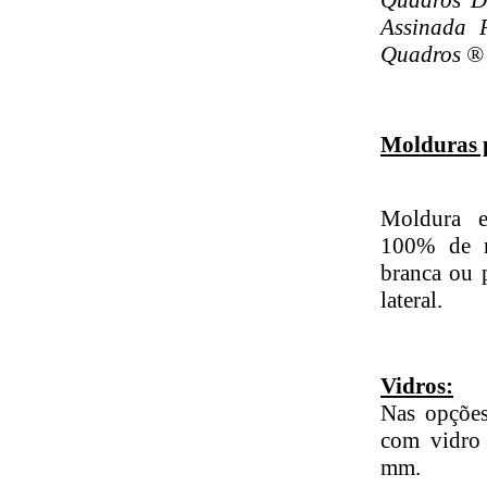
Quadros De
Assinada 
Quadros ® 
Molduras 
Moldura e
100% de re
branca ou 
lateral.
Vidros:
Nas opções
com vidro
mm.