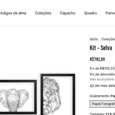
ódigos da alma
Coleções
Capacho
Quadro
Pano
Início
.
Coleçõe
Kit - Selva
R$782,00
6
x de
R$130,33
5% de desconto
Não acumulável
Ver mais det
Acabamento:
Pa
Papel Fotográf
Tamanho:
21 X 