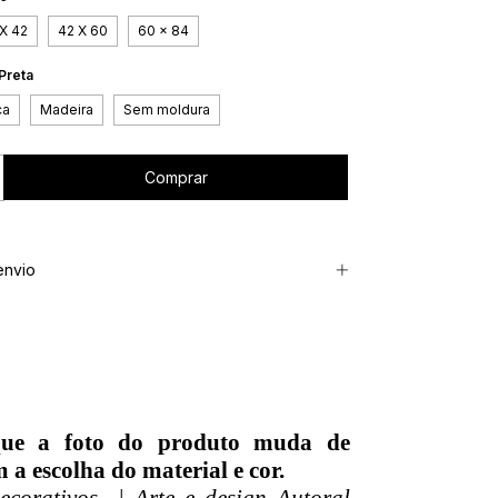
X 42
42 X 60
60 x 84
Preta
ca
Madeira
Sem moldura
envio
que a foto do produto muda de
 a escolha do material e cor.