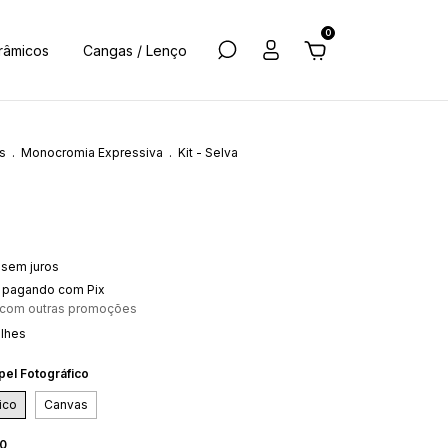
0
râmicos
Cangas / Lenço
s
.
Monocromia Expressiva
.
Kit - Selva
sem juros
pagando com Pix
 com outras promoções
alhes
pel Fotográfico
ico
Canvas
30