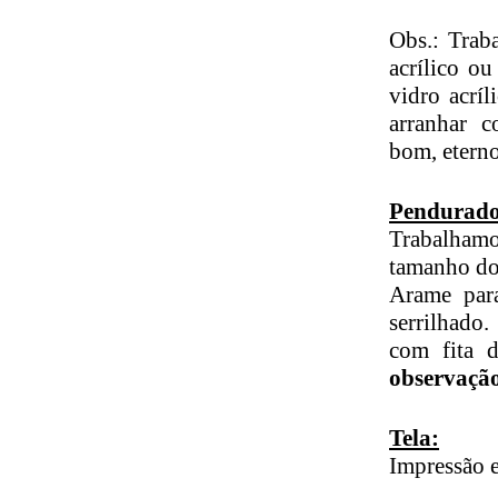
Obs.: Trab
acrílico o
vidro acrí
arranhar 
bom, etern
Pendurado
Trabalhamo
tamanho do
Arame par
serrilhado
com fita d
observaçã
Tela:
Impressão e