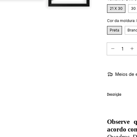
21 X 30
30 
Cor da moldura:
Preta
Bran
Meios de 
Descrição
Observe 
acordo com