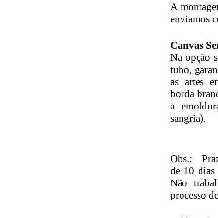
A montagem
enviamos c
Canvas Se
Na opção s
tubo, gara
as artes 
borda branc
a emoldur
sangria).
Obs.: Pr
de 10 dias
Não traba
processo d