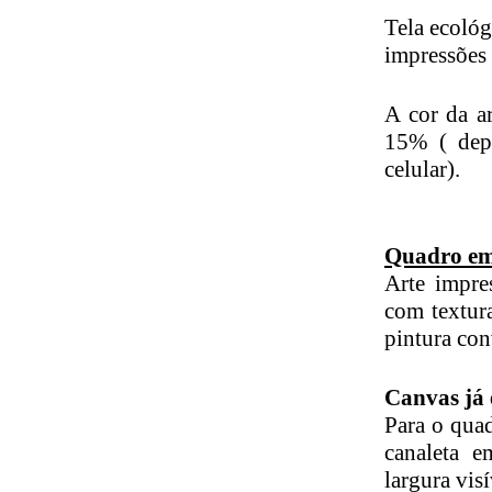
Tela ecológ
impressões 
A cor da ar
15% ( dep
celular).
Quadro em
Arte impre
com textura
pintura con
Canvas já
Para o qua
canaleta 
largura visí