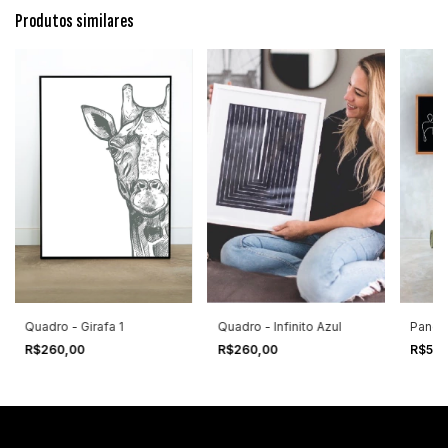
Produtos similares
Quadro - Infinito Azul
Panor
Quadro - Girafa 1
R$260,00
R$575
R$260,00