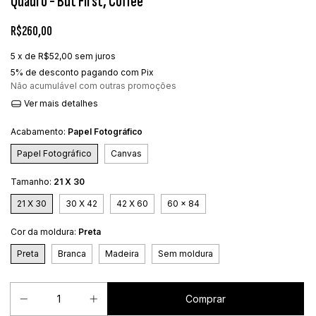
Quadro - But First, Coffee
R$260,00
5
x de
R$52,00
sem juros
5% de desconto
pagando com Pix
Não acumulável com outras promoções
Ver mais detalhes
Acabamento:
Papel Fotográfico
Papel Fotográfico
Canvas
Tamanho:
21 X 30
21 X 30
30 X 42
42 X 60
60 x 84
Cor da moldura:
Preta
Preta
Branca
Madeira
Sem moldura