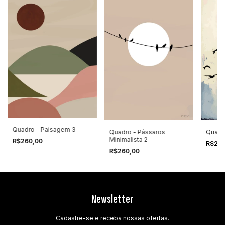
Quadro - Paisagem 3
Quadr
Quadro - Pássaros
Minimalista 2
R$260,00
R$26
R$260,00
Newsletter
Cadastre-se e receba nossas ofertas.