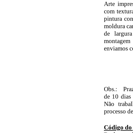
Arte impre
com textura
pintura co
moldura ca
de largur
montagem é
enviamos c
Obs.: Pr
de 10 dias
Não traba
processo d
Código do