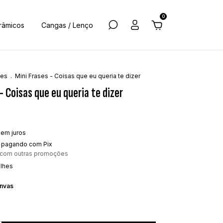
0
râmicos
Cangas / Lenço
ses
.
Mini Frases - Coisas que eu queria te dizer
- Coisas que eu queria te dizer
sem juros
pagando com Pix
 com outras promoções
alhes
nvas