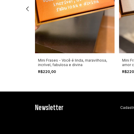
 poder do
Mini Frases - Você é linda, maravilhosa,
Mini F
incrível, fabulosa e divina
amor 
R$220,00
R$220
Newsletter
Cadastr