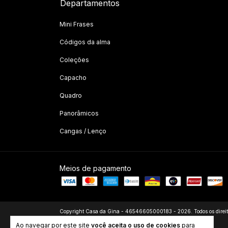
Departamentos
Mini Frases
Códigos da alma
Coleções
Capacho
Quadro
Panorâmicos
Cangas / Lenço
Meios de pagamento
Copyright Casa da Gina - 46546605000183 - 2026. Todos os direito
Ao navegar por este site
você aceita o uso de cookies
para