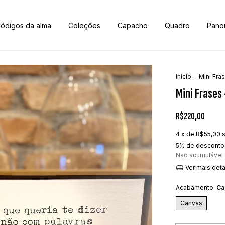
ódigos da alma
Coleções
Capacho
Quadro
Pano
Início
.
Mini Fra
Mini Frases 
R$220,00
4
x de
R$55,00
5% de desconto
Não acumulável
Ver mais det
Acabamento:
Ca
Canvas