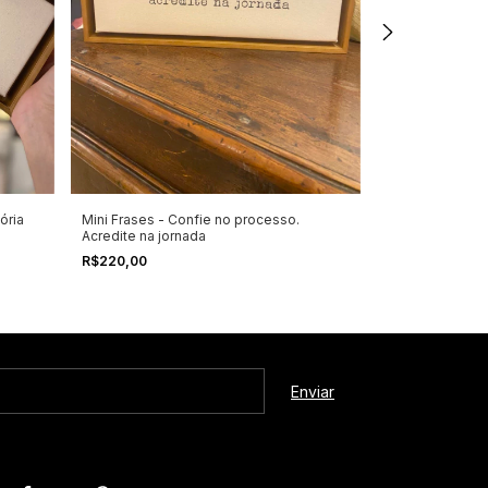
ória
Mini Frases - Confie no processo.
Mini Frases - 
Acredite na jornada
pedido
R$220,00
R$220,00