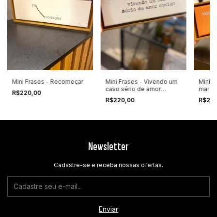
Mini Frases - Recomeçar
Mini Frases - Vivendo um
Mini F
caso sério de amor
maravi
R$220,00
comigo
fabulo
R$220,00
R$22
Newsletter
Cadastre-se e receba nossas ofertas.