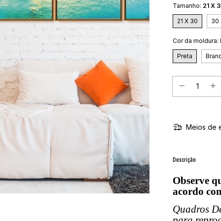
Tamanho:
21 X 
21 X 30
30 
Cor da moldura:
Preta
Bran
Meios de 
Descrição
Observe qu
acordo com
Quadros De
para repro