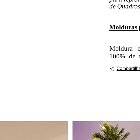
de Quadros
Molduras 
Moldura e
100% de re
branca ou 
Compartilh
lateral.
Vidros:
Nas opções
com vidro
mm.
Obs.: Trab
acrílico o