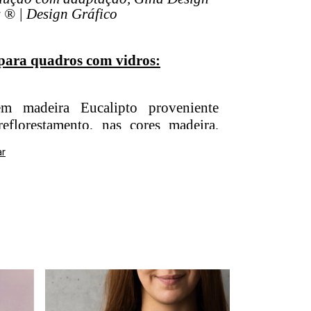
 ® | Design Gráfico
para quadros com vidros:
m madeira Eucalipto proveniente
florestamento, nas cores madeira,
preta, com 1,5cm de frente e 3cm de
ar
 de quadro com vidro, trabalhamos
 liso, ou seja, vidro comum com 2
alhamos com vidro e não com vidro
u e-vidro, comum na concorrência. O