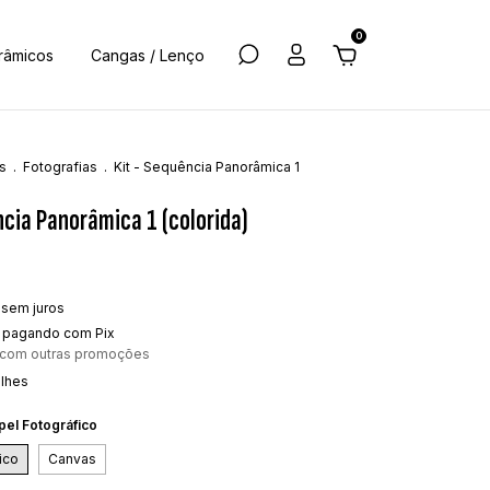
0
râmicos
Cangas / Lenço
s
.
Fotografias
.
Kit - Sequência Panorâmica 1
ncia Panorâmica 1 (colorida)
sem juros
pagando com Pix
 com outras promoções
alhes
pel Fotográfico
ico
Canvas