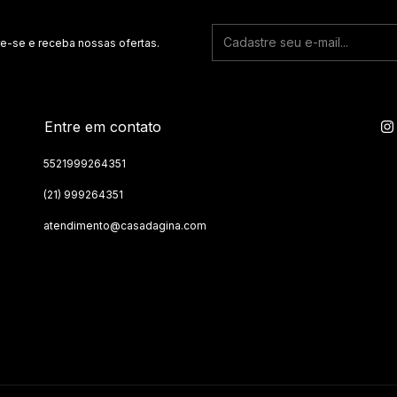
melhores 
mercado.
e-se e receba nossas ofertas.
A cor da ar
15% ( dep
celular).
Entre em contato
Quadro em
5521999264351
Arte impr
(21) 999264351
tecido Ca
atendimento@casadagina.com
semelhante
convencion
Canvas já
Para o qua
canaleta 
largura vis
A montagem