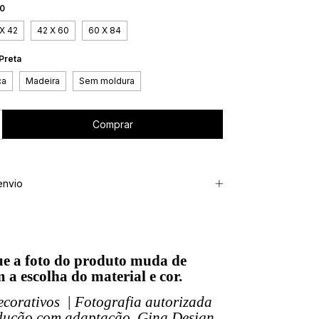
30
X 42
42 X 60
60 X 84
Preta
ca
Madeira
Sem moldura
envio
e a foto do produto muda de
 a escolha do material e cor.
corativos | Fotografia autorizada
dução com adaptação, Gina Design