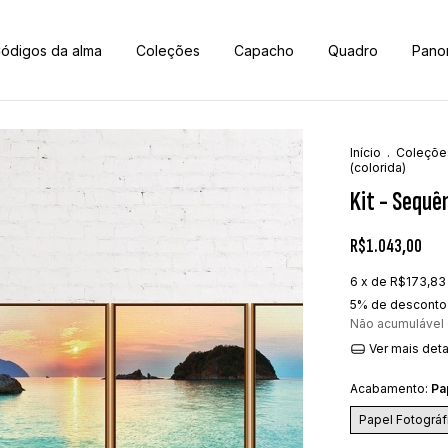
ódigos da alma
Coleções
Capacho
Quadro
Pano
Início
.
Coleçõe
(colorida)
Kit - Sequê
R$1.043,00
6
x de
R$173,83
5% de desconto
Não acumulável
Ver mais det
Acabamento:
Pa
Papel Fotográf