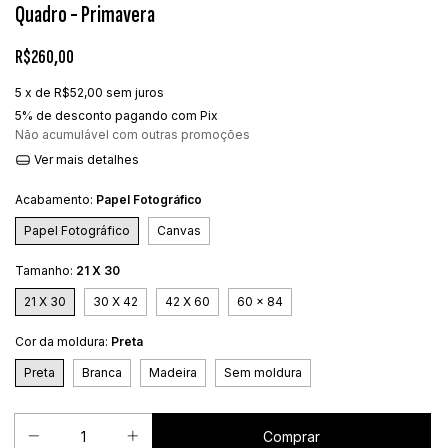
Quadro - Primavera
R$260,00
5
x de
R$52,00
sem juros
5% de desconto
pagando com Pix
Não acumulável com outras promoções
Ver mais detalhes
Acabamento:
Papel Fotográfico
Papel Fotográfico
Canvas
Tamanho:
21 X 30
21 X 30
30 X 42
42 X 60
60 x 84
Cor da moldura:
Preta
Preta
Branca
Madeira
Sem moldura