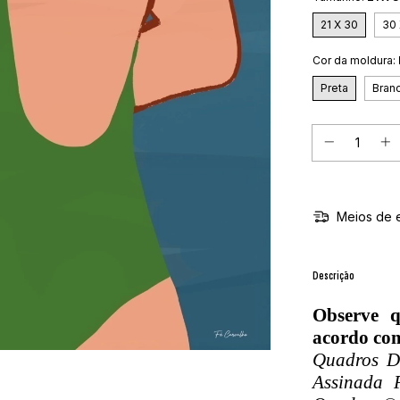
21 X 30
30 
Cor da moldura:
Preta
Bran
Meios de 
Descrição
Observe 
acordo com
Quadros De
Assinada 