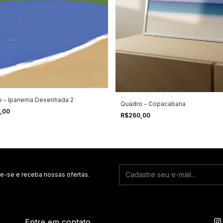
o - Ipanema Desenhada 2
Quadro - Copacabana
,00
R$260,00
e-se e receba nossas ofertas.
Entre em contato