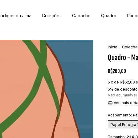
ódigos da alma
Coleções
Capacho
Quadro
Pano
Início
.
Coleçõe
Quadro - Ma
R$260,00
5
x de
R$52,00
s
5% de desconto
Não acumulável
Ver mais det
Acabamento:
Pa
Papel Fotográf
Tamanho:
21 X 