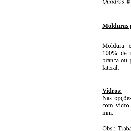
Quadros ® 
Molduras 
Moldura e
100% de re
branca ou 
lateral.
Vidros:
Nas opções
com vidro
mm.
Obs.: Trab