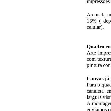
impressões 
A cor da ar
15% ( dep
celular).
Quadro em
Arte impre
com textura
pintura con
Canvas já
Para o qua
canaleta 
largura visí
A montagem
enviamos c