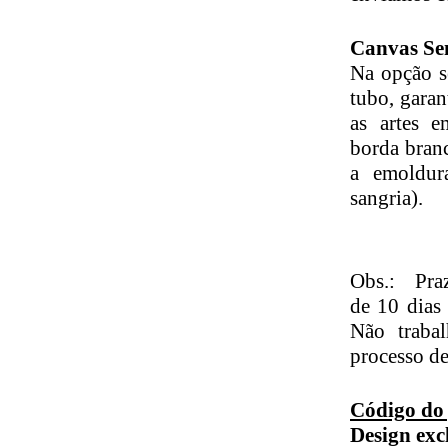
Canvas Se
Na opção s
tubo, gara
as artes 
borda branc
a emoldur
sangria).
Obs.: Pr
de 10 dias
Não traba
processo d
Código do
Design exc