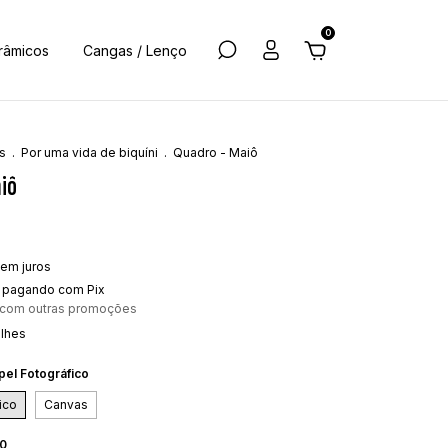
0
râmicos
Cangas / Lenço
s
.
Por uma vida de biquíni
.
Quadro - Maiô
iô
em juros
pagando com Pix
 com outras promoções
alhes
pel Fotográfico
ico
Canvas
30