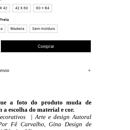
X 42
42 X 60
60 x 84
Preta
ca
Madeira
Sem moldura
envio
que a foto do produto muda de
 a escolha do material e cor.
corativos | Arte e design Autoral
Por Fê Carvalho, Gina Design de