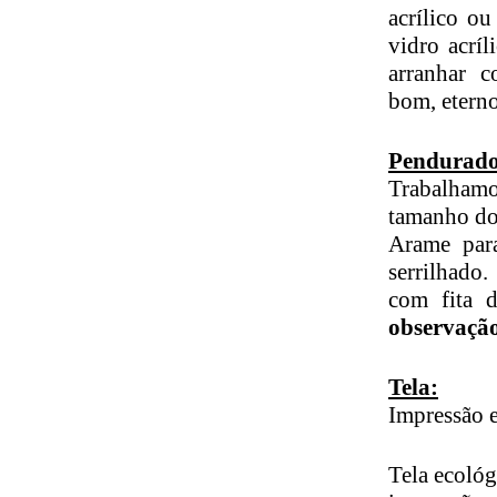
acrílico o
vidro acrí
arranhar 
bom, etern
Pendurado
Trabalhamo
tamanho do
Arame par
serrilhado
com fita d
observaçã
Tela:
Impressão e
Tela ecológ