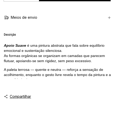
Meios de envio
Descrição
Apoio Suave
é uma pintura abstrata que fala sobre equilíbrio
emocional e sustentação silenciosa.
As formas orgânicas se organizam em camadas que parecem
flutuar, apoiando-se sem rigidez, sem peso excessivo.
A paleta terrosa — quente e neutra — reforça a sensação de
acolhimento, enquanto o gesto livre revela o tempo da pintura e a
naturalidade do processo.
Uma obra que não impõe, não tensiona, não exige — apenas
permanece.
Compartilhar
Parte da coleção
Deixa Fluir
, esta pintura convida à pausa, ao
respiro e à confiança no que sustenta sem esforço.