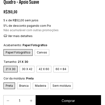
Quadro - Apoio Suave
R$260,00
5
x de
R$52,00
sem juros
5% de desconto
pagando com Pix
Não acumulável com outras promoções
Ver mais detalhes
Acabamento:
Papel Fotográfico
Papel Fotográfico
Canvas
Tamanho:
21 X 30
21 X 30
30 X 42
42 X 60
60 x 84
Cor da moldura:
Preta
Preta
Branca
Madeira
Sem moldura