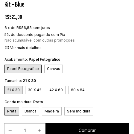
Kit - Blue
R$521,00
6
x de
R$86,83
sem juros
5% de desconto
pagando com Pix
Não acumulável com outras promoções
Ver mais detalhes
Acabamento:
Papel Fotográfico
Papel Fotográfico
Canvas
Tamanho:
21 X 30
21 X 30
30 X 42
42 X 60
60 x 84
Cor da moldura:
Preta
Preta
Branca
Madeira
Sem moldura