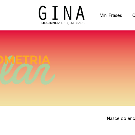
Mini Frases
C
Nasce do enco