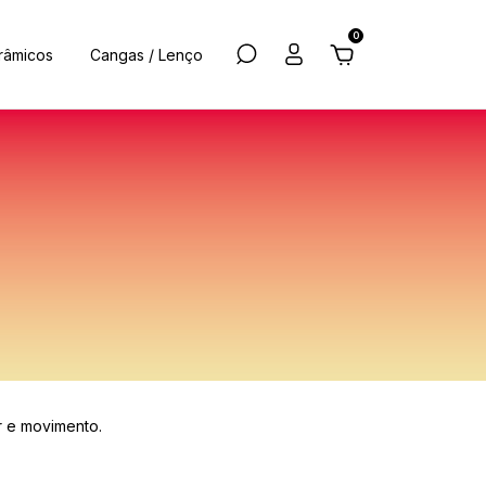
0
râmicos
Cangas / Lenço
r e movimento.