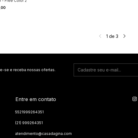
 - Free Color 2
,00
1
de
3
e-se e receba nossas ofertas.
Entre em contato
5521999264351
(21) 999264351
atendimento@casadagina.com