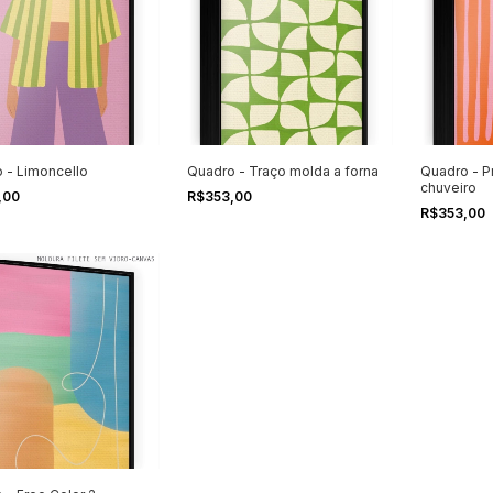
 - Limoncello
Quadro - Traço molda a forna
Quadro - P
chuveiro
,00
R$353,00
R$353,00