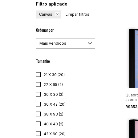
Filtro aplicado
Limpar filtros
Canvas
Ordenar por
Tamanho
21 X 30 (20)
27 X 65 (2)
30 X 30 (2)
Quadro
azeda
30 X 42 (20)
R$353
38 X 93 (2)
40 X 40 (2)
42 X 60 (20)