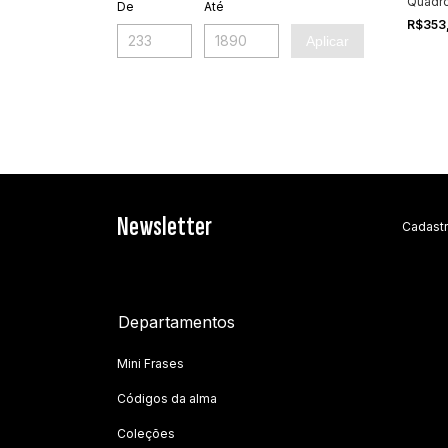
Quadro
De
Até
R$353
Aplicar
Newsletter
Cadastr
Departamentos
Mini Frases
Códigos da alma
Coleções