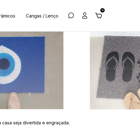
0
râmicos
Cangas / Lenço
a casa seja divertida e engraçada.