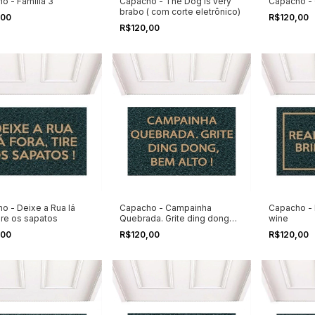
o - Família 3
Capacho - The Dog is very
Capacho - 
brabo ( com corte eletrônico)
,00
R$120,00
R$120,00
o - Deixe a Rua lá
Capacho - Campainha
Capacho - R
ire os sapatos
Quebrada. Grite ding dong
wine
bem alto
,00
R$120,00
R$120,00