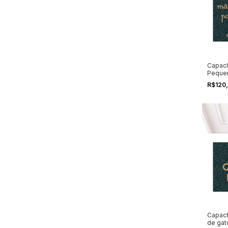
Capach
Peque
R$120
Capach
de gat