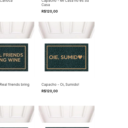
Carioca
Capacho - Mi Casa no es Su
Casa
R$120,00
eal friends bring
Capacho - Oi, Sumido!
R$120,00