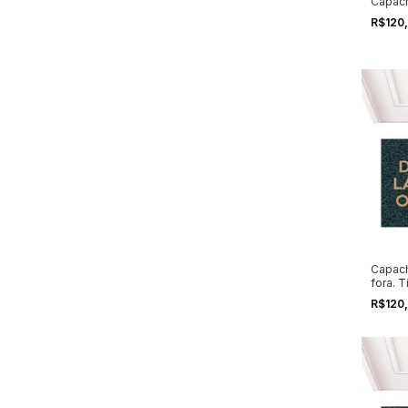
Capach
R$120
Capach
fora. T
R$120