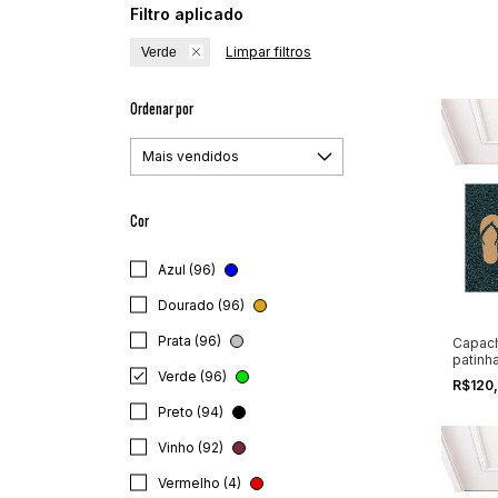
Filtro aplicado
Limpar filtros
Verde
Ordenar por
Cor
Azul (96)
Dourado (96)
Prata (96)
Capach
patinh
Verde (96)
R$120
Preto (94)
Vinho (92)
Vermelho (4)