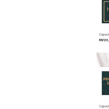
Capach
R$120
Capach