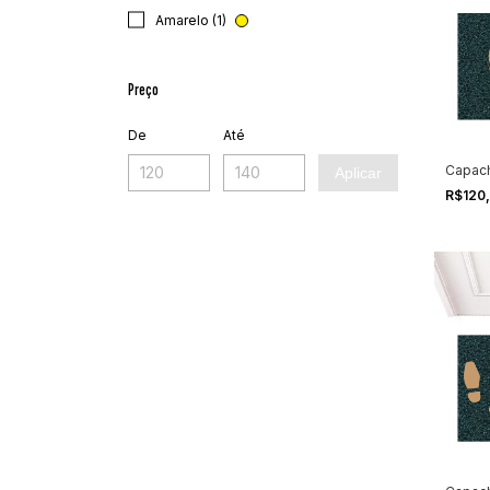
Amarelo (1)
Preço
De
Até
Capach
Aplicar
R$120